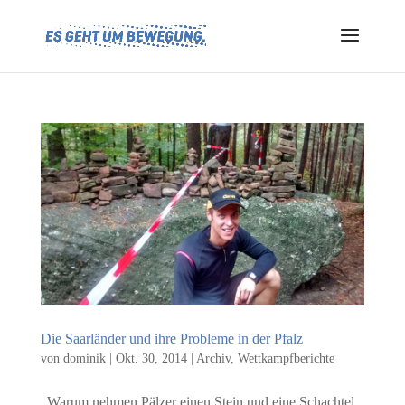
Die Saarländer und ihre Probleme in der Pfalz
von
dominik
|
Okt. 30, 2014
|
Archiv
,
Wettkampfberichte
„Warum nehmen Pälzer einen Stein und eine Schachtel