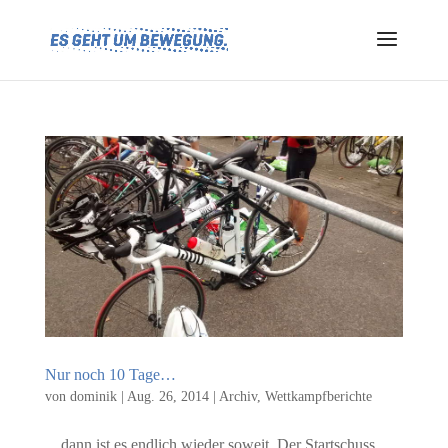
Nur noch 10 Tage…
von
dominik
|
Aug. 26, 2014
|
Archiv
,
Wettkampfberichte
…dann ist es endlich wieder soweit. Der Startschuss