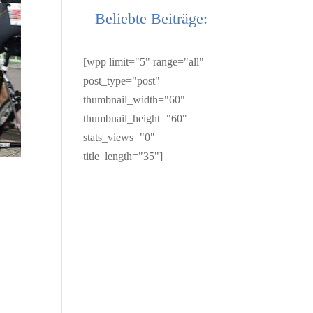
Beliebte Beiträge:
[wpp limit="5" range="all"
post_type="post"
thumbnail_width="60"
thumbnail_height="60"
stats_views="0"
title_length="35"]