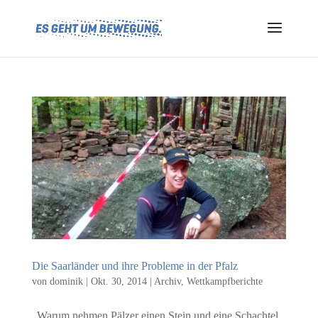
Die Saarländer und ihre Probleme in der Pfalz
von
dominik
|
Okt. 30, 2014
|
Archiv
,
Wettkampfberichte
„Warum nehmen Pälzer einen Stein und eine Schachtel